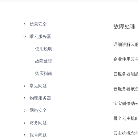
信息安全
故障处理
唯云服务器
备案中心
详细讲解云
实名认证
使用说明
企业使用云
白名单
故障处理
购买指南
云服务器能
常见问题
云服务器该
物理服务器
文档下载
宝宝树借助
网络安全
联系客服
使用说明
最全云主机I
财务问题
产品知识
故障处理
产品介绍
云主机概念
账号问题
唯云
使用说明
付款方式