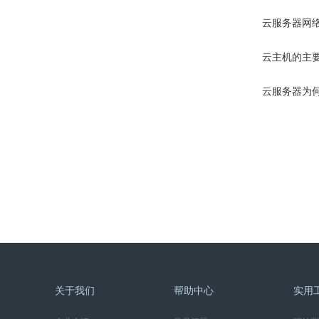
云等保
购买指南
发票问题
找回密码
云服务器网
腾讯云
财务售后
更改资料
云主机的主
阿里云
用户注册
云服务器为
香港云服务器
用户登陆
美国云服务器
福建云服务器
广东云服务器
北京云服务器
关于我们
帮助中心
实用