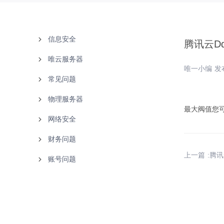
信息安全
腾讯云D
唯云服务器
备案中心
唯一小编 发布
常见问题
实名认证
使用说明
物理服务器
白名单
故障处理
文档下载
最大阀值您
网络安全
购买指南
联系客服
使用说明
财务问题
产品知识
故障处理
产品介绍
上一篇 :腾
账号问题
唯云
使用说明
付款方式
云等保
购买指南
发票问题
找回密码
腾讯云
财务售后
更改资料
阿里云
用户注册