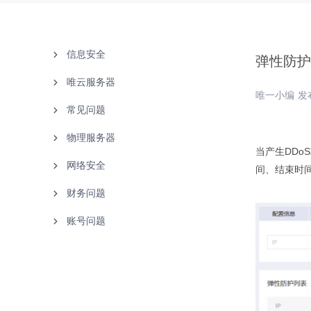
信息安全
弹性防护
唯云服务器
备案中心
唯一小编 发布
常见问题
实名认证
使用说明
物理服务器
白名单
故障处理
文档下载
当产生DDo
网络安全
购买指南
联系客服
使用说明
间、结束时间
财务问题
产品知识
故障处理
产品介绍
账号问题
唯云
使用说明
付款方式
云等保
购买指南
发票问题
找回密码
腾讯云
财务售后
更改资料
阿里云
用户注册