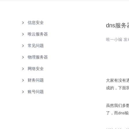
信息安全
dns服
唯云服务器
备案中心
唯一小编 发布
常见问题
实名认证
使用说明
物理服务器
白名单
故障处理
文档下载
网络安全
购买指南
联系客服
使用说明
财务问题
产品知识
故障处理
产品介绍
大家有没有
成的，下面
账号问题
唯云
使用说明
付款方式
云等保
购买指南
发票问题
找回密码
虽然我们多数
了，而dns
腾讯云
财务售后
更改资料
阿里云
用户注册