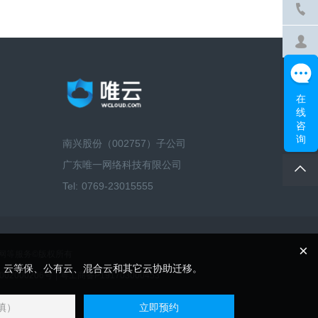
在
线
咨
询
南兴股份（002757）子公司
广东唯一网络科技有限公司
Tel: 0769-23015555
×
算、云联网等服务©版权所有
、云等保、公有云、混合云和其它云协助迁移。
02000206号
|
粤工商备P191703000453
立即预约