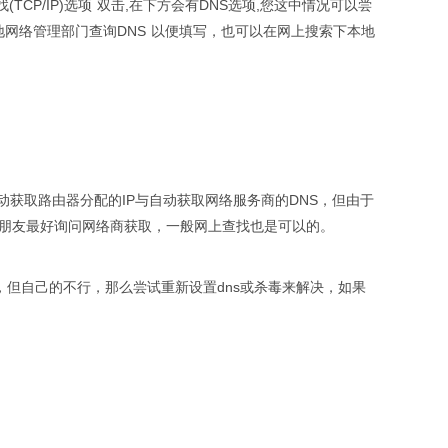
TCP/IP)选项 双击,在下方会有DNS选项,您这中情况可以尝
当地网络管理部门查询DNS 以便填写，也可以在网上搜索下本地
动获取路由器分配的IP与自动获取网络服务商的DNS，但由于
议朋友最好询问网络商获取，一般网上查找也是可以的。
，但自己的不行，那么尝试重新设置dns或杀毒来解决，如果