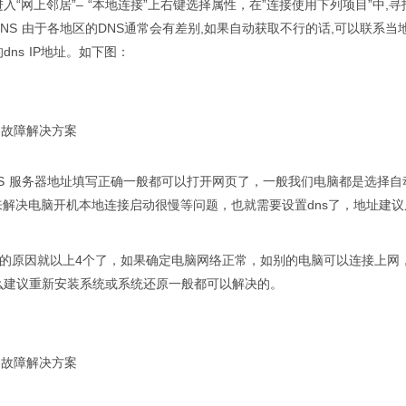
入“网上邻居”– “本地连接”上右键选择属性，在”连接使用下列项目”中,寻找(
NS 由于各地区的DNS通常会有差别,如果自动获取不行的话,可以联系
dns IP地址。如下图：
S 服务器地址填写正确一般都可以打开网页了，一般我们电脑都是选择自
P来解决电脑开机本地连接启动很慢等问题，也就需要设置dns了，地址建
错误的原因就以上4个了，如果确定电脑网络正常，如别的电脑可以连接上网
么建议重新安装系统或系统还原一般都可以解决的。