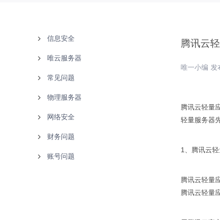
信息安全
腾讯云轻
唯云服务器
备案中心
唯一小编 发布
常见问题
实名认证
使用说明
物理服务器
白名单
故障处理
文档下载
腾讯云轻量
网络安全
购买指南
联系客服
使用说明
轻量服务器
财务问题
产品知识
故障处理
产品介绍
1、腾讯云
账号问题
唯云
使用说明
付款方式
云等保
购买指南
发票问题
找回密码
腾讯云轻量应
腾讯云轻量
腾讯云
财务售后
更改资料
阿里云
用户注册