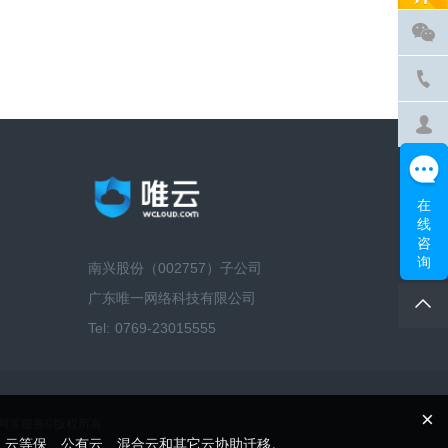
在
线
咨
询
南兴股份（002757）子公司
广东唯一网络科技有限公司
Tel: 0769-23015555
×
算、云联网等服务©版权所有
、云等保、公有云、混合云和其它云协助迁移。