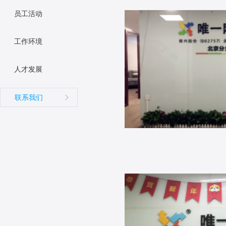
员工活动
工作环境
人才发展
联系我们