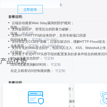
自定义精准访问控制规则数：
50条
立即咨询
套餐说明:
云端自动最新Web 0day漏洞的防护规则；
线路：
BGP
支持盗链防护、管理后台的防暴力破解；
区域：
华东1区
支持HTTP/HTTPS的业务防护，支持非标端口回源
防护域名数：
可定制（10~500）
支持自定义CC防护策略，过滤垃圾访问，缓解HTTP-Flood攻击
业务带宽：
可定制（20~1000Mbps）
支持常见的Web攻击防护，包括SQL注入、XSS、Webshell上
CC防护：
可定制
支持基于常见HTTP头部字段的配置复杂的多条件组合的精准访
DDoS流量攻击防护：
可定制
产品优势
DDoS流量黑洞解封时间：
可定制
自定义精准访问控制规则数：
可定制
套餐说明:
云端自动最新Web 0day漏洞的防护规则；
支持盗链防护、管理后台的防暴力破解；
支持HTTP/HTTPS的业务防护，支持非标端口回源；