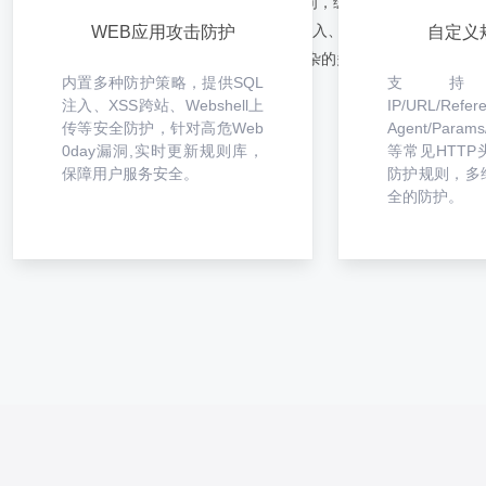
支持自定义CC防护策略，过滤垃圾访问，缓解HTTP-Flood攻击
支持常见的Web攻击防护，包括SQL注入、XSS、Webshell上
WEB应用攻击防护
自定义
支持基于常见HTTP头部字段的配置复杂的多条件组合的精准访
内置多种防护策略，提供SQL
支
注入、XSS跨站、Webshell上
IP/URL/Refere
传等安全防护，针对高危Web
Agent/Params
0day漏洞,实时更新规则库，
等常见HTT
保障用户服务安全。
防护规则，多
全的防护。