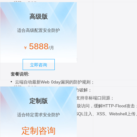
线路：
BGP
区域：
华东1区
高级版
防护域名数：
10
业务带宽：
20Mbps
适合高级配置安全防护
CC防护：
10000QPS
DDoS流量攻击防护：
5Gbps
5888
￥
/月
DDoS流量黑洞解封时间：
15min
自定义精准访问控制规则数：
0条
立即咨询
套餐说明:
云端自动最新Web 0day漏洞的防护规则；
线路：
BGP
支持盗链防护、管理后台的防暴力破解；
区域：
华东1区
支持HTTP/HTTPS的业务防护，支持非标端口回源；
定制版
防护域名数：
10
支持自定义CC防护策略，过滤垃圾访问，缓解HTTP-Flood攻击
业务带宽：
50Mbps
支持常见的Web攻击防护，包括SQL注入、XSS、Webshell上
适合特定需求安全防护
CC防护：
20000QPS
DDoS流量攻击防护：
5Gbps
定制咨询
DDoS流量黑洞解封时间：
5min