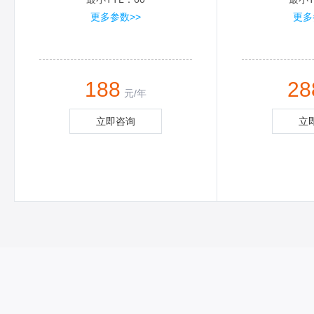
更多参数>>
更多
188
28
元/年
立即咨询
立