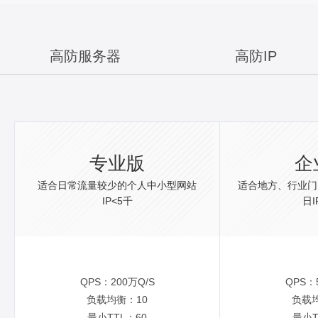
高防服务器
高防IP
专业版
企
适合日常流量较少的个人中小型网站
适合地方、行业门
IP<5千
日I
QPS：200万Q/S
QPS：
负载均衡：10
负载
最小TTL：60
最小T