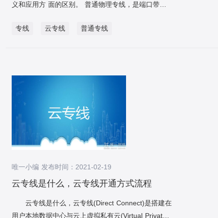
户ID纬度分表、是否只分库不分表、是否不分库不分
义和应用方 面的区别。 普通物理专线，是端口带宽
建POD所需的资源经过ECS进行安排，而ASK没有
表等等。 数据同步全局案例见下图，数据同步基于
资源被用户独占的物理专线，此种类型的物理专线由
worker节点，ASK直接在阿里云的分享资源池中经过
binlog，独立的中间服务做同步，对业务代码无侵
专线
云专线
普通专线
用户单独使用该物理线路，专线用户可以创建多个虚
ECI（弹性容器节点）来安排资源创建POD。 在这个
入。 后续对每一个环节进行介绍。 单独一个服务，
拟接口。 云专线(Direct Connect)用于搭建用户本地
项目中为了担保永远有肯定量的稳定资源供给，我们
应用游标的方法从旧库分批select数据，通过rehash
数据中心与云上VPC之间高速、低时延、稳定安全的
决定应用ACK再融合阿里云的ECI来兑现资源的弹性
后批量插入（batchinsert）到新库，此处需求配置
专属连接通道。 传统专线主要应用于用户的局域
供给。ECI资源的申请和释放可经过ACK的ack-
jdbc联结串参数rewriteBatchedStatements=true才学
网互联或快速浏览互联网。用户可以根据需要选择
virtual-node插件出自动达成，动态增加的POD将自动
使批处理操作生效。 另外特殊需求重视的是，历史数
64Kbps- 2Mbps不等的速率。通过互联专线实现数
运行在ECI之上。 考虑到业务高峰期和平常存在庞大
据也会存在不断的更新，如果先开启历史数据全量同
据、语音、图像等业余的安全传输:实现各公司、部门
的应用量落差，选择应用按流量的方法购入手互联网
步，则刚同步达成的数据有也许不是最新的。所以这
间的资源交换和共享;通过拥有固定、独享的IP地址,视
带宽资源，并经过购入手分享流量包将一切的互联网
里的做法是，先开启增量数据单向同步（从旧库到新
需要建立自己的Mail-Server. Web- Server等服务器,
流量进行集合抵扣。这个项目所用到的互联网流量主
库），此时只是开启积压kafka消息并不会真正消费；
并可通过Internet组建公司内部的VNP业务。 云
要有如下三个： 鉴于ECI节点上服务的启动需求肯定
然后在开始历史数据全量同步，当历史全量数据同步
专线是连接客户局域网与行业云的专线网络,全程独立
的时光，而业务流量也许瞬间到达峰值，因此经过
达成后，在开启消费kafka消息进行增量数据同步（提
唯一小编 发布时间：2021-02-19
通道,能够不经互联网连接云主机,同时能保证高网速,
MQ来缓冲瞬时的业务压力，为运行在ECI弹性资源上
升全量同步效率变少积压也是核心的一环），这样来
对于银行、金融机构等高保密性要求的客户具有重要
云专线是什么，云专线开通方式流程
的服务争取启动时光。 阿里云MQ服务依据访问协议
担保迁移数据流程中的数据一致。 增量数据同步考虑
意义。 下面,我们在分别从开通时间、费用、弹
的不同分成RocketMQ、AMQP、Kafka三个系列，对
云专线是什么，云专线(Direct Connect)是搭建在
到灰度切流稳定性、容灾和可回滚实力，采纳实时双
性伸缩、稳定性等维度对他们之间的区别进行说明:
于海量的业务交易场景建议选择通过双十一检验的
用户本地数据中心与云上虚拟私有云(Virtual Private
向同步案例，切流流程中一旦新库出现稳定性问题或