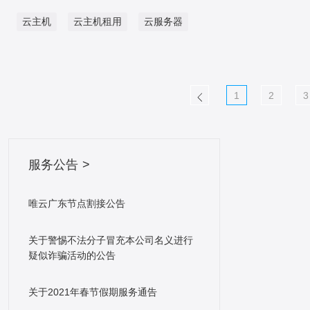
务。如伪静态、数据库导入导出、301设置等增值服
的免费，只是需要关注二维码即可免费. 唯云服
可预料的作用。我们的建议是从小开始，逐步增加计
(CDN)加速产生的费用，按下行带宽峰值收费。 流量
务…..说到这，毫不夸张的说，唯一网络荣获客户赞誉
云主机
云主机租用
云服务器
务器 唯云云服务器可实时升级主机CPU、内存，硬盘
算资源。众所周知，云服务器计算规模的扩展弹性高
计费，视频内容使用内容分发网络(CDN)加速产生的
年度服务之星客户第一名。
升级、扩容挂载、快照管理， 网络带宽升级，也可通
效，支持随时随地扩展。 三、保障联结到公网的安全
费用，按下行流量计费。 直播转码计费，直播流进行
过VNC终端直接远程登录管理云机。 在唯云，创建和
性 最后，您也许盼望您的云情境联结到外部互联网
转码处理产生的费用，按转码规格和时长计费。 截图
升级一台云服务器只需不到10秒。 唯云服务器产品优
(如公共网络)。您还需求采取措施确保此联结尽也许
计费，直播流进行截图时产生的费用，按截图张数(千
势 稳定 采用高端服务器硬件进行集群部署，实行集
1
2
3
安全，而幸免数据泄露(此前应用AWS云存储套餐的公
张)计费。 网课课堂直播视频服务器搭建步骤 搭建一
中式的平台化管理与监控，确保业务99.95%的服务可
司之前发生过几次)。 因此，应用云服务器，您需求
个视频直播服务器，这你要熟悉直播系统有哪几块组
用性与99.999%的数据可靠性。 安全 高防云服务
掌握的一个重大部分是，了解您的云平台怎么联结到
成，视频直播的流程普通可以分为采集、前处理、编
器，全网总防护能力8T+，有效防御DDoS、CC等各
外部互联网，以及有哪些可用的功能来保护这些对外
码、传输、解码、渲染这几个环节，通过这几个环节
服务公告 >
类恶意攻击，防范安全漏洞，为用户的网络安全保驾
的联结。比如，应用云路由器组建内网，并使内网与
之后，我们就可以经过PC端或者移动端进行视频直播
护航。 易用 提供简单易用的管理控制台，统一简化
内网、内网与外网隔离，经过云路由同一带宽出口。
的观看。 采集：采集指的是图形和声音的采集，是直
运维管理，使用户面对丰富的操作系统和应用软件，
唯云广东节点割接公告
云服务器入门级推荐 国外云服务器入门推荐配置 香
播系统中的第一环节，取得视频源。iOS系统由于软
可进行一键开通和部署，轻松省力。 可靠 14年IDC运
港/美国云服务器 2核2g 188元/年 立即购买
硬件类别不多，硬件适配性较好，所以比较简洁。
维经验，拥有专业服务团队，7*24小时保障网络，提
关于警惕不法分子冒充本公司名义进行
Android则不同，市面上硬件机型十分多，难以做到一
疑似诈骗活动的公告
供优质的本地化服务;建立多重备份机制，保证数据安
个库适配一切硬件。PC端的采集也跟种种摄像头驱动
全。 弹性 云端的可用资源，随用户需求灵活变化，
有关。 前处理：指的是用于图形美化，花样化，图形
关于2021年春节假期服务通告
主机配置规格和网络线路，可实时弹性调整。为用户
处理等方面，也就是常说的美颜。而美颜算法需求用