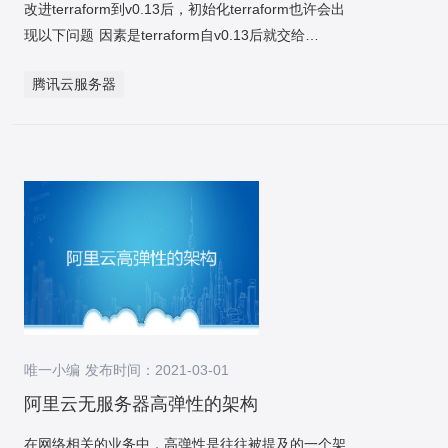
改进terraform到v0.13后，初始化terraform也许会出
可先将实例扩容一倍，采纳8个实例
现以下问题 因素是terraform自v0.13后就交给
(16C/64G/3TSSD)，各个实例建4个库
provider自己维持了。解决案例： 1.应用命令查看自
（database）、各个库128张表（这里实质上是一个
腾讯云服务器
己版本 示例得到 +provider.tencentcloudv1.53.0 2.粘
成本取舍的流程，理论上应该采取”多库少表”的准
贴以下代码至terraform配置中，version采纳自己的
则，单库128张表其实太多了，单库建议32或64张表
tencentcloudterraform版本
为宜）。 接下来如果实例压力提高可进行实例配置改
进(16C/128G、32C/128G、32C/256G等)；将来如
出现单实例升配无法解决，在考虑扩容实例，只需求
将database迁移至新实例，迁移成本较小。 按单表最
多1000w条数据评估，4096张表可支持日5000w单3
年(10.1压测标准)、日2000w单5年的架构。（因业务
表比较多，此处忽略掉单条数据大小的计算流程） 32
个库，各个库128张表。将来可最大扩容到32个实
例，无需rehash，只需求迁移数据。 阿里云RDS规格
唯一小编 发布时间：2021-03-01
和价钱一览 因扩分库分表涉及到rehash流程（256表
阿里云无服务器高弹性的架构
变4096表），而阿里云DTS只支持同构库数据迁移，
所以我们基于DTS的binlog转kafka实力自研了数据同
在网络相关的业务中，高弹性是往往被提及的一个架