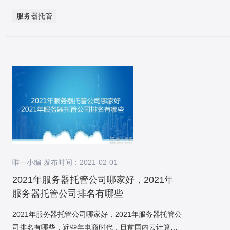
咨询、随访、慢病管理等功能，它有实体医院作强有
现公有云、全球IDC、总部、全球办公室之间的互
mysql表中，如果顾客服务重启宕机等，重启后从
关系。在云计算驱动产业变革的今天,安畅以客户需求
服务器托管
力的支撑，线上方便病人，就是简单的问题不需要到
联，并实时监控线路状态，实时主动告警线路;
mysql拿到最新的offset开始消费。这样惟一的一个问
为驱动,积极投资于核心技术研发和团队组织的云原生
医院，在网上就可以进行。医疗服务领域新形态不断
总结： 我们可以看到，云专线是从用户本地的网
题也许会出现瞬间部分消息重复消费,可是由于上面介
技能,致力于成为IT新生态和产业互联网的新-代连接
涌现，“互联网+医疗”作为其中突出的一种，在挂号结
络到运营网的网络再到云内部的网络，端到端地打通
绍的binlog是顺序的,所以能担保数据的最终一致。 问
器。 为客户提供”云+大数据+AI”的咨询、集成和管理
算、远程诊疗、咨询服务等方面进行了不少探索。在
流量转发，用户的网络是用户管理，运营商的网络是
题3：update转insert会不会丢字段？ binlog是全字段
服务,以及数字化解决方案,帮助客户利用新技术进行业
这些功能必须用到医院服务器托管啦。 这个硬件
运营商管理，云的网络是云管理，对云网络来说，最
发送,不会存在丢字段情形。 问题4：循环消息问题。
务创新,实现数字化变革。
来说对服务器的稳定性要求较高，医院服务系统还需
重要是要保证在云的专线网关上到用户网络的路由和
后面进行单独介绍。 前文有提到，由于是256表变
要有门的服务器，用来提供数据服务属，如果服务器
到VPC的路由学习正确，能准确指导转发数据报文。
4096表，所以数据每一条都需求通过一次rehash重新
不在同一个地方，还要建立VPN点对点的网络连接。
云专线开通方式流程 云专线开通的方式有手
做分库分表的计算。 要说rehash，就必须先介绍下目
操作都是通过医院电脑上的客户端连接到数据服务器
工开通和自助开通两种。 手工云专线为用户在控
前订单数据的分库分表策略，订单ID中冗余了用户ID
上的。云科数据集群存储是专门针对各个行业开发的
制台提交申请云专线的资料，管理员会在线下为用户
的后四位，经过用户ID后四位做hash计算确定库号和
集群存储系统，包括超市，酒店理发，美容，餐饮
开通云专线。由客服或销售人员告知用户开通结果。
表号。 数据同步流程中，从旧库到新库，需求拿到订
唯一小编 发布时间：2021-02-01
业，使用本系统可以实现经营场所的信息化管理。
自助方式开通的云专线需要用户在控制台完成物
单ID中的用户ID后四位模4096，确定数据在新库中的
医院服务器托管配置 1、服务器要求数据库
2021年服务器托管公司哪家好，2021年
理专线的购买，虚拟网关和虚拟接口的创建。开通更
库表位置；从新库到旧库，则需求用用户ID后四位模
服务器要求，必须使用专业品牌服务器(机架式、塔
服务器托管公司排名有哪些
快捷，管理更灵活。 物理专线将用户的本地数据
256，确定数据在旧库中的库表位置。 想象一下，业
式、刀片式皆可)，并配备UPS不间断电源。 建
中心接入公有云接入点，建立专线连接。虚拟网关绑
务写一条数据到旧实例的一张表，于是诞生了一条
2021年服务器托管公司哪家好，2021年服务器托管公
议配置如下：CPU 双cpu以上，多核处理器内存
定用户需要访问的虚拟私有云，虚拟接口将用户本地
binlog；data-sync中间件接到binlog后，将该记载写
司排名有哪些，近些年电商时代，目前国内云计算服