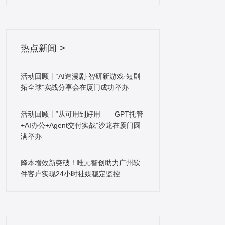
打造高效的应用环境，节约成本。 唯云服务器产品特
到GPU编程，这个阶段的难点不在于美颜成效，而在
点 弹性扩展 根据用户的业务需求，随时弹性扩展资
于GPU占用和美颜成效之间的平衡。 当前市面上的
源，如CPU、内存、硬盘升级，网络线路切换，一机
GPU性能都不错，可是功耗是个非常大的问题，GPU
多IP等。秒级部署 全WEB化操作，支持不同配置，多
热点新闻 >
占用太高会致使手机发烫，而手机发烫会致使摄像头
种操作系统和应用标准镜像供用户选择，实现瞬时供
采集掉帧，采集掉帧画面就会出现问题。iPhone6尤
应和部署计算资源。安全可靠 提供多级数据备份与恢
其显著，由于iPhone6的CPU和前置摄像头非常近。
活动回顾丨“AI造漫剧·智研新游戏·短剧
复，用户资源互相隔离，不受其他用户影响;增置
编码：在编码方面，有两种编码方法，硬编码(硬件)
拓全球”实战分享会在厦门成功举办
ARP，拥有强劲防护能力。高性价比 支持多种计费模
与软编码(软件)。如果说你要兑现720P的高清成效，
式，云服务器配置成本弹性可控，无后期服务器网络
那么就需求采纳硬编码，如果对清楚度没有需求那么
活动回顾丨“从可用到好用——GPT托管
和硬件等维护费用，0成本运维。
+AI办公+Agent交付实战”沙龙在厦门圆
可以应用软编码(不过当前直播都看高清的了)。 可是
满举办
对于硬编码的话，在Android上存在兼容性问题，源于
不同厂商的芯片差别庞大，难以构建同一的库来兼容
降本增效新突破！唯元智创助力广州软
全平台。在编码方面的关键是平衡分辨率、码率、帧
件客户实现24小时社媒稳定监控
率、GOP(GroupofPictures)使得体积与画质达到最
优，也就是要在分辨率，帧率，码率，GOP等参数设
计上找到最好平衡点。 传输：数据通过推流端采集和
预处理，编码之后推流到服务端。推流作为视频源的