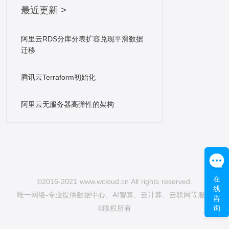
传输，在稳定性速度上都比拉流高得多，兑现推拉流
最近更新 >
的技术线没有雄厚的人才与资金是不现实的。 解码，
渲染：拉流取得音视频数据后，需求经过解码器解
阿里云RDS分库分表扩容兑现平滑数据
码，渲染才学在播放器上播放。解码和渲染，也即音
迁移
视频的播放，当前iOS端的播放兼容性较好，在拖延
可接受的情形下应用HLS协议是最好的选择。在播放
腾讯云Terraform初始化
端，担保音画同步的同时，担保稳定通畅的直播流
量，需求服务端与播放端做调度优化。 以上就是搭建
阿里云无服务器高弹性的架构
一个简洁的直播系统所要做的工作，工作量非常的
大，并且非常多技术难点都不是一个人能解决的。就
拿是互联网的搭建来说，就像上面说的没有雄厚的资
金是不现实的。普通来说都要找一个CDN服务商进行
协作，CDN服务商都有自己专用的分发互联网，这样
在
才学担保直播成效不会卡，不会花屏，首屏打开快，
©2016-2021 www.wcloud.cn All rights reserved.
线
一点就要看到，延时小。 CDN服务商的选择可以参考
唯一网络-专业提供数据中心、AI智算、云计算、云联网等服务
咨
几点： 1、节点数; 2、分布的合理性; 3、
询
©版权所有
核心节点的数据吞吐量; 4、合理的回源机制;