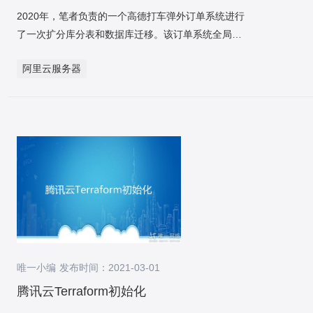
2020年，笔者负责的一个高德打车弹外订单系统进行
了一次扩分库分表和数据库迁移。该订单系统全局部
署在阿里云上，服务应用阿里云ECS部署，数据库采
阿里云服务器
纳阿里云RDS，配置中心基于阿里云ACM自研，数据
同步基于阿里云DTS自研以及自研分库分表组件、分
布式ID组件等等。 此次进行扩分库分表的背景是，原
4实例4库、各个库64张表一共256张表，部分单表已
超千万量级，按目前每日单量量级，一年内单表会达
到上亿条记载，单表数据量过大会带来数据库性能问
题。 4实例（16C/64G/3TSSD），4库（各个实例一
个库），每库64张表，共256张表。 经过RDS后台一
键诊断功能，来计算表空间应用情形（这里拿测试情
境数据库举例）。 数据库的瓶颈主要表现在：磁盘、
CPU、内存、互联网、联结数，而联结数主要是受
唯一小编 发布时间：2021-03-01
CPU和内存作用。CPU和内存可以经过动态升配来提
高，可是SSD磁盘容量最大支持到6T（32C以下最大
腾讯云Terraform初始化
3T、32C及以上最大6T）。 可是现阶段兼顾成本，