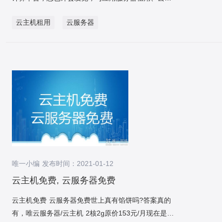
情境进过了大量的测试，可是测试情境毕竟和生产情
用后付费方式，根据不同计费项的使用量情况，按日
商互联网企业，阿里云只有云服务器，没有物理服务
来均衡负载。
站空间、VPS等业务承载方法不同，您仍然需求去了
境不相同，生产情境数据库一旦出问题就也许是灭顶
结算。你需要在腾讯云账户预先充值，系统每天会统
器的托管业务;百度云、华为云有代码托管的业务;腾讯
云主机租用
云服务器
解全新的计算、存储、互联网联结等多种组装。在设
之灾，虽然上面介绍了数据校验和数据修复步骤，可
计前一个计费周期的实际用量并进行账单推送和费用
云也无托管服务器业务。因此，服务器托管公司排名
置云服务器配置搭载情境时，唯云为您提供云服务器
是把问题拦截在发生之前是做服务稳定性最重大的工
结算，从你账户的余额中扣除相应的金额。 视频直播
好的大品牌要属于唯一网络。目前唯一网络自建数据
入门须知的技巧。 一、设置治理员帐户和权限 就像
作。 因此我们提出了ABC验证的概念，灰度情境ABC
欠费 视频直播服务费用的计费周期为天，即在次日对
中心、核心数据中心、边缘数据中心。 唯一网络服务
您想要控制哪些治理员可以治理物理硬件相同，您需
验证预备： 详细灰度案例和数据源切换步骤： 整体
前一日的服务使用进行计量、出具账单并自腾讯云账
器托管业务数据中心版图（广东地区数据中心） 唯一
求确保在云情境、云服务器中只能被授权人员访问和
数据迁移流程还是比较复杂的，时光也不是非常充裕
户中按账单金额扣划服务费用，若账户余额不足以支
网络服务器托管业务数据中心版图厦门机房托管
操作。 我们建议您花点时光熟悉您的云平台是怎么处
（流程中还穿插着十一全链路压测改变），在有限的
付账单金额导致扣费失败时，服务会处于欠费状态，
国内一流：唯一网络，不信往下看。 1、网站接入量
理治理帐户和权限的，并遵守最低权限准则(不滥用治
时光内集大家之力重复探讨发掘也许存在的问题，然
你会收到欠费通知短信，24小时内充值不会停服，24
全国第二 唯一网络国内外专业的数据中心服务商!网
理权限)。比如，在某些云平台中，您可以为特定的虚
后论证解决案例，不放过任何一个也许出现问题的环
小时后会暂停为你提供服务。停止服务后将无法使用
站接入量居全国第二，仅次于阿里云之后。 2、多个
拟机设置不同的用户权限，它许可您特殊指派的人员
节，还是那句话，把问题拦截在发生之前是做服务稳
腾讯云视频直播提供的各项服务，控制台也将禁止使
国际T3+标准数据中心 唯一网络网络自建自营多个国
进行更新、制作快照、复原数据等有限的操作，而不
定性最重大的工作。 流程中的细节还是非常多的，从
用，但不会删除和修改你的腾讯云视频直播各项配置
际T3+五星级数据中心，在北京、郑州、广州、厦
用具备治理员身份。 二、合乎道理应用计算资源 一
数据迁移的预备工作到数据同步测试，从灰度步骤确
信息。 视频直播计费规则 视频直播计费为先使用后
门、武汉、海南长沙及洛阳等多个地区均设有数据中
唯一小编 发布时间：2021-01-12
旦您对云平台治理工具熟练掌握后，应用云服务器计
定到正式生产切换，尤其是融合业务和数据的特色，
付费的计费方式。你需要在腾讯云账户预先充值，系
心，像大家所知道的京东、淘宝、百度、都在使用唯
算实例应该是一件非常迅速和放松的流程，可是经常
云主机免费, 云服务器免费
有非常多需求考虑的细节，文中没有一一列出。 最终
统每天会统计前一天的实际用量并进行账单推送和费
一网络各地区的数据中心托管服务。 3、服务品质 国
容易犯的错误是过度耗费计算资源，比如CPU应用率
通过近两个月的紧张工作，无业务代码侵入、零事
用结算，计费周期为每天0时-24时，次日12:00-18:00
内外各地区机房320名工程师提供基于服务器硬件、
云主机免费 云服务器免费世上真有馅饼吗?答案真的
长时光超过100%。从长远来看，这会作用云情境的性
故、平稳地达成了扩分库分表和数据迁移的工作。
间进行前一天的账单结算。从你账户的余额中扣除相
操作系统、网络、应用环境、安全5方面的免费无忧服
有，唯云服务器/云主机 2核2g原价153元/月现在是真
能和成本，这也许会对云服务器的性能诞生复杂和不
应的金额。 带宽计费，视频内容使用内容分发网络