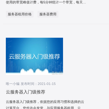
陆续接收数据，以此来担保data-sync中间件只会流转
使用的带宽峰值计费，每5分钟统计一个带宽，每天共
目对于自己的服务体现都是相当充分的，不容置疑。
据的处理能力和7*24的 要求非常高; PACS 的数
业务诞生的消息。 数据校验模块由数据校验服务
统计288个点，每次计费时，对用户在本次计费周期
第六点.看其是否有技术性经营团队，能够及时为客户
据特征是,数据量大,并发量小，在服务器系统的设计中
服务器租用价格
服务器费用
data-check模块来兑现，主要是基于数据库层面的数
中的带宽最大值(带宽峰值)进行日阶梯计费，如果使
在第一时间解决网络服务器和互联网上出现的各种技
要对这两大系统有长远、认真的考虑。 HIS数据
据对照，逐条核对每一个数据字段是否一致，不一致
用转码、截图、录制功能会产生额外的存储及计算费
术难题。 第七点.机房是否可靠，网络服务器特性如
库服务器和应用服务器 医院中信息处理的特点
的话会通过配置的校验规章来进行重试或者报警。 通
用，将按照对应产品价格收取。 视频直播带宽收费标
何，能否保证安全的托管服务，支持机房考察。 第八
是: 1、信息的产生部门分散。例如住院处、病
过数据校验，一旦发觉数据不一致，则需求对数据进
准 按每天使用的带宽峰值计费，每5分钟统计一个带
点.收费标准透光性，对花费有详细介绍，租用代管的
房、辅诊检查科室、辅助治疗科室等均有大量的信息
行修复操作。 数据修复有两种案例，一种是适用于大
宽，每天共统计288个点，每次计费时，对用户在本
花费全是固定不动的，不容易有附加收费标准。 建议
产生。 2、各个部门信息要求共享的信息较多。
范围的数据不一致，采纳重置kafkaoffset的方法，重
次计费周期中的带宽最大值(带宽峰值)进行日阶梯计
服务器托管公司哪家好主要看服务器托管公司从客户
例如病人的姓名、性别等自然信息在许多部门都要使
新消费数据消息，将有问题的数据进行覆盖。 全局灰
费，如果使用转码、截图、录制功能会产生额外的存
防御需求出发，针对客户业务场景和受攻击情况，为
用，病房和收费处等地都需要使用医嘱、 检查记
度案例：SP+用户纬度来兑现，SP纬度：凭仗灰度情
储及计算费用，将按照对应产品价格收取。 视频直播
客户量身定制安全防御方案，满足客户的多重需求。
录信息。 3、信息需要一天24小时不间断。医院
境切量来做，用户纬度：依靠用户ID后四位百分比切
流量收费标准 直播流量按照每天实际使用的流量进行
全过程由专属安全工程师一对一了解客户需求 ，提供
中的一些部门，如住院处、收费处、急诊科是每天24
流。 灰度切量的流程肯定要配合停写（秒级），为什
扣费。对于视频播放加速费用，客户可以选择带宽或
产品咨询、方案定制、技术指引等服务，为客户提供
小时不间断工作的。要使信息系统与医 院业务很
么要停写，由于数据同步存在肯定拖延（正常毫秒
者流量方式计费。 视频直播转码收费标准 根据转码
贴心满意的服务。服务器托管公司配备完善的设备监
好地结合在一起， 就要求系统每天24小时，每周7天
唯一小编 发布时间：2021-01-15
级），而一切业务操作肯定要保障都在一个实例上，
请求的编码方式、分辨率和转码输出文件时长收费，
控，水、电、空调及环境实时监控报警系统、监控中
能够不间断地运行。 针对这些特点，医院信息系
否则在旧库中业务刚刚调整了一条数据，此时切换到
以每天为计费周期进行扣费。 视频直播截图收费标准
云服务器入门级推荐
心及维护人员24小时。 2021年服务器托管公司排名
统要求有- -个较大的能够存储共享信息的空间，同时
新库如果数据还没有同步过来就是旧数据会有数据一
根据客户实际使用的截图功能所产生的截图张数收
有哪些 2021年服务器托管公司排名有哪些，目前行
有求数据库服务器和应用服务器具有高并发处理能
云服务器入门级推荐，依据您的应用习惯和选择的云
致问题。所以流程应该是： 虽然在切流之前，在测试
费，费用按天结算。 视频直播收费方式 视频直播采
业云服务器是比较多的，服务器托管主要还是各大电
力。在业务剧增时，可以通过增加应用服务器的数量
计算平台，您也许会发觉，与应用服务器租用、云网