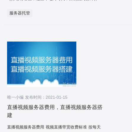
16GB以上硬盘专业级存储1TB硬盘/磁盘阵列网卡
网关与虚拟网关连接，实现用户本地数据中心访问云
入到新实例，于是在新实例也诞生了一条binlog；此
务商很多，但仅存的服务器托管商异常的少。互联网
1000M以太网卡Ups 续航30分钟以上 2、客户端
上VPC的功能，构建混合云。
时data-sync中间件又接到了该binlog……不断循环，
服务器托管
的企业来说，服务器托管是比较常见的使用服务器的
配置要求CPU 双核处理器内存2GB以上网卡100M以
消息愈来愈多，数据顺序也被打乱。 怎样解决该问题
一种方式，但是服务器托管行业的IDC服务器良莠不
太网卡 3、网络要求50台客户端以上，必须进行
呢？我们采纳数据染色案例，只要能够标识写入到数
齐，不少朋友会被忽悠而选择一些质量不怎么样的服
合理的VLan划分。 物理线路最远端的客户机
据库中的数据使data-sync中间件写入而非业务写入，
务器托管。 服务器托管公司服务器哪家好，可以从以
ping通率在100%。丢包率为0% 客户端测试例子：
当下次接收到该binlog数据的时候就不必进行再次消
下四个方面考虑： 第一点，先问对方的网站，观察其
ping -n 1000 –l 65500 192.168.X.X 延时最小值，
息流转。 所以data-sync中间件需求，各个数据库实
访问速度与稳定性。 第二点，查看这家IDC的域名注
最大值，平均值差异不能大于200ms。此测试仅限于
例创建一个事务表，该事务表tb_transaction只有id、
册时间、资金等。此点可以看出这家IDC是否正规与
网路通断测试。 医院服务器搭建 医院信息
tablename、status、create_time、update_time几个
其公司的实力等。 第三点，观察其公司客服人员数
化建设服务器系统可能会包括以下主要服务器：²HIS
字段，status默认为0。 再回到上面的问题，业务写
量。一家大型的IDC商肯定不可能一、二个客服人员
数据库服务器、HIS 应用服务器²PACS 数据库服务
一条数据到旧实例的一张表，于是诞生了一条
就能满足需求，试想，如果只有一、二个客服，当客
器、PACS 应用服务器²存储备份(TSM)和网络管理服
binlog；data-sync中间件接到binlog后，如下操作：
户出问题时，他们能解决过来吗?答案是显然的。 第
务器²办公自动化(OA)中心服务器²灾备服务器²WEB
此时data-sync中间件将上面这些语句打包全体上交到
唯一小编 发布时间：2021-01-15
四点，花三天时间观察其技术维护人员是否24小时在
服务器等。HIS 数据库服务器、HIS 应用服务器
新实例，新实例更新数据后也会生产对应上面语句的
线。网站服务器出问题是不定时的，只有技术人员24
直播视频服务器费用，直播视频服务器搭
²PACS 数据库服务器、PACS 应用服务器²存储备份
binlog；当data-sync中间件再次接收到binlog时，只
小时在线，才能随时为我们解决问题。 第五点.挑选
建
(TSM)和网络管理服务器²办公自动化(OA)中心服务器
要推断碰到tb_transaction表status=1的数据开始，后
靠谱的托管商首先除了要关注其资质证书和创立时
在医院信息系统中最重要的两大应用系统包括:广
面的数据都直接舍弃不要，直到碰到status=0时，再
直播视频服务器费用 视频直播带宽收费标准 按每天
间，还要充分考虑其服务项目和收费标准，靠谱的项
义HIS和PACS。HIS包含着: HMIS, CIs, LIS等，对数