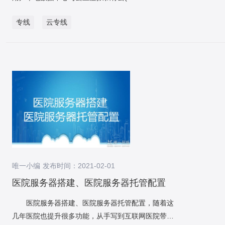
对比一下可以发现 , VPN是开通便捷,费用上比云
RocketMQ系列，在RocketMQ系列中又分成一般版和
Cloud，以下简称VPC)之间的高安全、高速度、低延
者新库出现数据一致问题，可迅速回滚切回旧库，担
专线要低很多,但是在公网的质量保障上不如专线,时延
公司铂金版两个版本，公司铂金版采纳独享硬件资
专线
云专线
迟、稳定可靠的专属连接通道。通过云专线可以将用
保数据库的稳定和数据稳妥。 增量数据实时同步采纳
高,安全性不如云专线强。相对来说云专线低时延、服
源，能够更充分的保障峰值吞吐实力，对于瞬时业务
户的数据中心、办公网络、托管区和云相连接。
基于阿里云DTS的数据订阅自研数据同步组件data-
务质量稳定,但是在费用上就较高一些。而且在开通时
峰值高的业务，建议尽也许选择铂金版。 数据库采纳
云专线的定义 云专线(Direct Connect)是搭建在
sync兑现，主要案例是DTS数据订阅实力会自动将被
间上,因为受限于物理专线的部署、运营商的线路资源
云原生数据库PolarDB，PolarDB可以从2个节点扩容
用户本地数据中心与云上虚拟私有云(Virtual Private
订阅的数据库binlog转为kafka，data-sync组件订阅
的情况,所以部署时间要比VPN长。在这个情况下,一个
到16个节点，单节点可改进至88核710G规格，集群
Cloud，以下简称VPC)之间的高安全、高速度、低延
kafka消息、将消息进行过滤、合并、分组、rehash、
量级, VPN如果双方都有internet资源的话,基本上是即
采纳分布式分享存储架构，单个集群可存储100TB的
迟、稳定可靠的专属连接通道。通过云专线可以将用
拆表、批量insert/update，最后再上交offset等一系列
开即用,双方配置好,协商起来就可以通信。但是云专线
数据，有赖于其采纳分布式分享存储的架构，
户的数据中心、办公网络、托管区和云相连接。
操作，最终达成数据同步工作。 整体流程中有几个问
一般是将数据中心和公有云VPC对接,这个时候受限于
PolarDB集群增加节点时无需进行大量的数据拷贝，
云专线业务的优势： 1、超高安全性能物理专线
题需求重视： 问题1：怎样预防因异步消息无顺序而
物理链路,要运营商去核查资源,要去做物理线路的对
因此可以在分钟级达成集群的横向扩容。 我觉得这个
的私网连接不通过公网，网络链路用户独占，无数据
致使的数据一致问题？ 第一kafka异步消息是存在顺
接。这些正常情况下,就运营商的承诺。有诺的时间一
架构对于大部分“腰部”级其他网络行业用户都是适用
泄露风险，安全性能高，可满足金融、政企等高等级
序问题的，可是要知道的是binlog是顺序的，所以dts
般都是至少需要20个工作日。云专线线上的配置开通,
的，因此共享出来，盼望对大家有所协助。
网络连接需求。 2、稳定网络延时网络延时可靠
在对具体进行kafka消息投递时也是顺序的，此处要做
现在一般也是天级,在拿到这种线路配置信息,且物理专
唯一小编 发布时间：2021-02-01
性高，通过固定路由配置，免去拥堵或故障绕行带来
的就是一个库担保只有一个顾客就能保障数据的顺序
线对接完以后,在一天内就可以完成这个线路配置打通
的时延不稳困扰。 我们来看一个云专线的应用场
医院服务器搭建、医院服务器托管配置
问题、不会出现数据状态覆盖，从而解决数据一致问
的。 唯一网络是中国市场专业的云托管服务商(
景是什么 云专线的应用场景 产品解读：
题。 问题2：是否会有丢消息问题，假如顾客服务重
Cloud MSP ),在数据中心和云计算领域有近十年的专
医院服务器搭建、医院服务器托管配置，随着这
可以看到它构建了一个虚拟私有云和本地数据中
启等情形下？ 这里没有采纳自动上交offset，而是每
业交付和管理经验,目前正服务于2000多家企业级客户
几年医院也提升很多功能，从手写到互联网医院带有
心的混合云场景。即基于云服务商的骨干网资源，实
次消费数据最终入库达成后，将offset异步存到一个
并与全球多家超大规模公有云服务商建立了战略合作