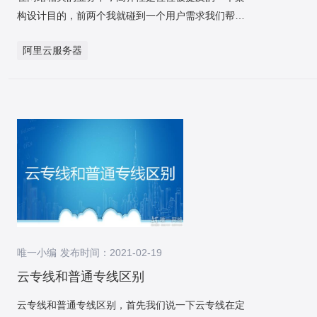
步中间件。 整体数据迁移工作包含：前期预备、数据
构设计目的，前两个我就碰到一个用户需求我们帮助
同步环节（历史数据全量同步、增量数据实时同步、
设计一个高弹性的架构以承载他们周期性暴增的业务
rehash）、数据校验环节（全量校验、实时校验、校
阿里云服务器
压力，用户90%以上的业务压力都集合在业务高峰
验规章配置）、数据修复工具等。 在进行数据同步
期，因此在设计这个架构之初，我和用户就在纠结，
前，需求先整理一切表的惟一业务ID，只有确定了惟
到底是采纳更了解的“堆”服务器的想法呢，还是采取
一业务ID才学兑现数据的同步操作。 需求重视的是：
更具弹性的容器化的案例呢？其实作为一个技术人
一旦表中没有惟一索引，就会在数据同步流程中造成
员，在问这个难题的时候就已经有确定的答案了，最
数据重复的危险，所以我们先将没有惟一索引的表依
终我们设计出了这样的一个架构： 容器平台选择阿里
据业务场景增加惟一索引（有也许是联合惟一索
云的ACK（阿里云容器服务Kubernetes版）。其中
引）。 在这里顺便提一下，阿里云DTS做同构数据迁
ACK分成专有版和托管版，区分是专有版的管控节点
移，应用的是数据库自增ID做为惟一ID应用的，这种
需求用户自行预备，而托管版应用阿里云的资源进行
情形如果做双向同步，会造成数据覆盖的问题。解决
资源管控，在托管版中又分成标准版和Pro版，其中
案例也有，之前我们的做法是，新旧实物采纳自增ID
Pro版有确定的SLA保障，生产系统建议选择Pro版。
单双号解决，担保新旧实例的自增ID不会出现冲突就
唯一小编 发布时间：2021-02-19
同时为了保障worker节点的内容安全，建议为充当
行。由于这次我们应用的自研双向同步组件，这个难
worker节点的ECS配置云安全中心服务进行主机安全
云专线和普通专线区别
题这里不细聊。 分表规章不同决定着rehash和数据校
防护。 除了ACK，阿里云还提供无服务器架构的
验的不同。需逐个表整理是用户ID纬度分表还是非用
云专线和普通专线区别，首先我们说一下云专线在定
ASK，区分是ACK有ECS服务器充当worker节点，创