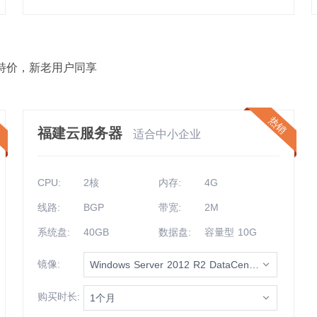
特价，新老用户同享
销
热销
福建云服务器
适合中小企业
CPU:
2核
内存:
4G
线路:
BGP
带宽:
2M
系统盘:
40GB
数据盘:
容量型 10G
镜像:
Windows Server 2012 R2 DataCenter 64bit (cn)
购买时长:
1个月