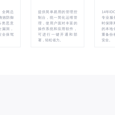
，全网总
提供简单易用的管理控
14年I
，有效防御
制台，统一简化运维管
专业服务
等各类恶意
理，使用户面对丰富的
时保障
全漏洞，
操作系统和应用软件，
的本地
安全保驾
可进行一键开通和部
重备份
署，轻松省力。
安全。