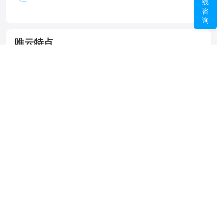
线
咨
询
唯云特点
弹性扩展
根据用户的业务需求，随时弹性扩展资源，如CPU、内存、硬盘升
级，网络线路切换，一机多IP等。
©2016-2021 www.wcloud.cn All rights reserved.
唯一网络-专业提供数据中心、AI智算、云计算、云联网等服务
©版权所有