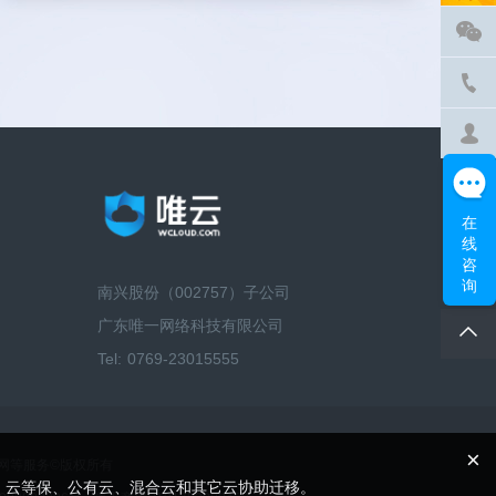
在
线
咨
询
南兴股份（002757）子公司
广东唯一网络科技有限公司
Tel: 0769-23015555
×
算、云联网等服务©版权所有
、云等保、公有云、混合云和其它云协助迁移。