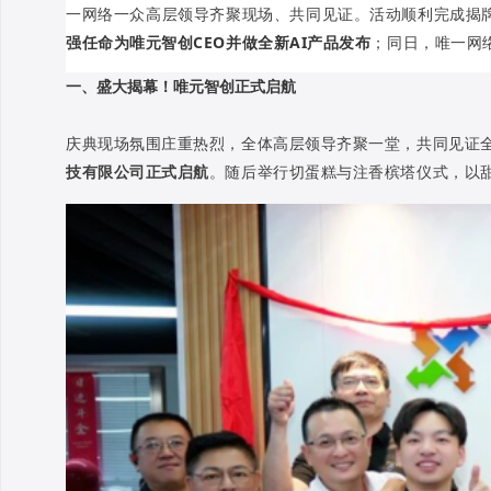
一网络一众高层领导齐聚现场、共同见证。活动顺利完成揭
强任命为唯元智创CEO并做全新AI产品发布
；同日，唯一网
一、盛大揭幕！唯元智创正式启航
庆典现场氛围庄重热烈，全体高层领导齐聚一堂，共同见证
技有限公司正式启航
。随后举行切蛋糕与注香槟塔仪式，以