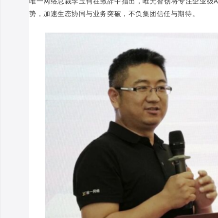
唯一网络总裁李玉何在致辞中指出，唯元智创将专注企业级A
势，加速生态协同与业务突破，不负集团信任与期待。