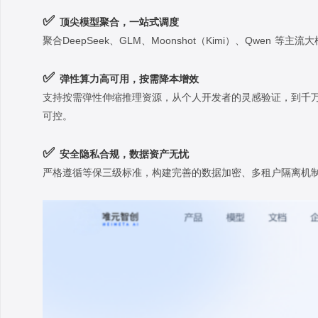
✅
顶尖模型聚合，一站式调度
聚合DeepSeek、GLM、Moonshot（Kimi）、Qw
✅
弹性算力高可用，按需降本增效
支持按需弹性伸缩推理资源，从个人开发者的灵感验证，到千万
可控。
✅
安全隐私合规，数据资产无忧
严格遵循等保三级标准，构建完善的数据加密、多租户隔离机