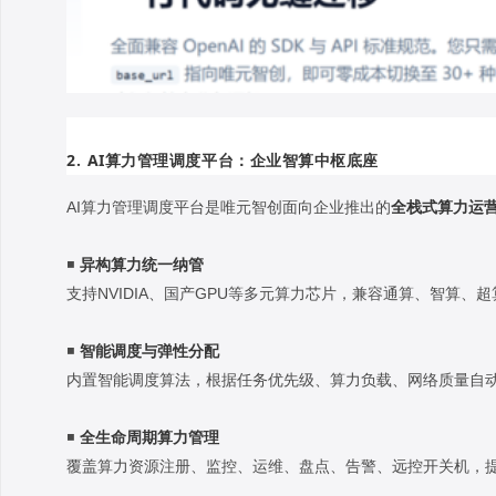
2. AI算力管理调度平台：企业智算中枢底座
AI算力管理调度平台是唯元智创面向企业推出的
全栈式算力运
◾
异构算力统一纳管
支持NVIDIA、国产GPU等多元算力芯片，兼容通算、智算
◾
智能调度与弹性分配
内置智能调度算法，根据任务优先级、算力负载、网络质量自动
◾
全生命周期算力管理
覆盖算力资源注册、监控、运维、盘点、告警、远控开关机，