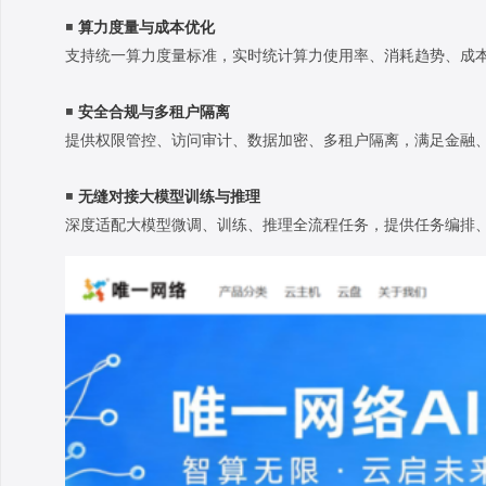
◾
算力度量与成本优化
支持统一算力度量标准，实时统计算力使用率、消耗趋势、成本
◾
安全合规与多租户隔离
提供权限管控、访问审计、数据加密、多租户隔离，满足金融
◾
无缝对接大模型训练与推理
深度适配大模型微调、训练、推理全流程任务，提供任务编排、