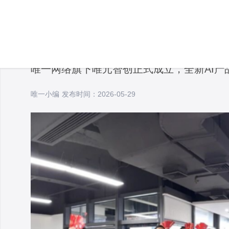
唯一网络旗下唯元智创正式成立，全新AI产
唯一小编 发布时间：2026-05-29