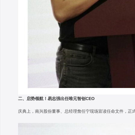
二、启势领航！易志强出任唯元智创CEO
庆典上，南兴股份董事、总经理詹任宁现场宣读任命文件，正